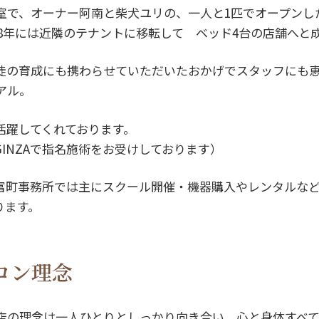
1室で、オーナー阿南と柴犬ユリの、一人と1匹でオープン
018年には近隣のテナントに移転して ベッド4台の店舗へ
徒の育成にも携わらせていただいたおかげでスタッフにも
アル。
活躍してくれております。
INZAで指名施術をお受けしております）
富町事務所では主にスクール開催・機器購入やレンタルな
ります。
ロン理念
当店の理念は一人ひとりとしっかり向き合い、心と身体すべ