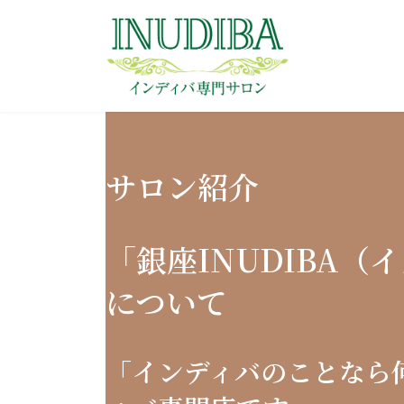
コ
ナ
ン
ビ
テ
ゲ
ン
ー
ツ
シ
へ
ョ
ス
ン
キ
に
サロン紹介
ッ
移
プ
動
「銀座INUDIBA（
について
「インディバのことなら