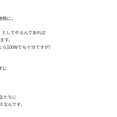
価格に。
」としてやるんであれば
います。
ら100Wでも十分ですが）
ずに
生たちに
スなんです。