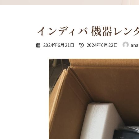
インディバ 機器レン
最
2024年6月21日
2024年6月22日
ana
終
更
新
日
時
: