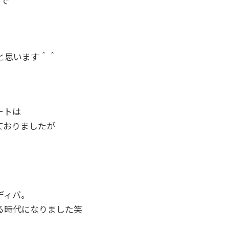
じで
。
と思います＾＾
ートは
ておりましたが
ディバ。
る時代になりました笑