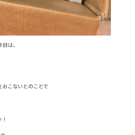
0件目は、
をおこないとのことで
い！