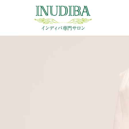
コ
ナ
ン
ビ
テ
ゲ
ン
ー
ツ
シ
へ
ョ
ス
ン
キ
に
ッ
移
プ
動